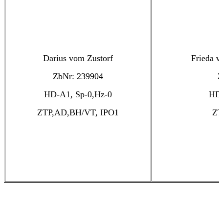
Darius vom Zustorf
Frieda 
ZbNr: 239904
HD-A1, Sp-0,Hz-0
HD
ZTP,AD,BH/VT, IPO1
Z