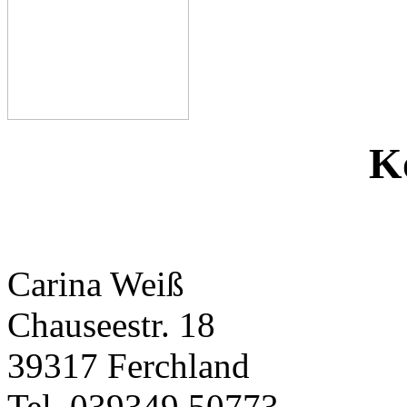
K
Carina Weiß
Chauseestr. 18
39317 Ferchland
Tel. 039349 50773