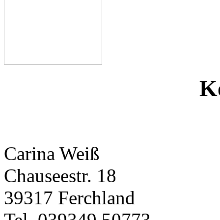
K
Carina Weiß
Chauseestr. 18
39317 Ferchland
Tel. 039349 50773