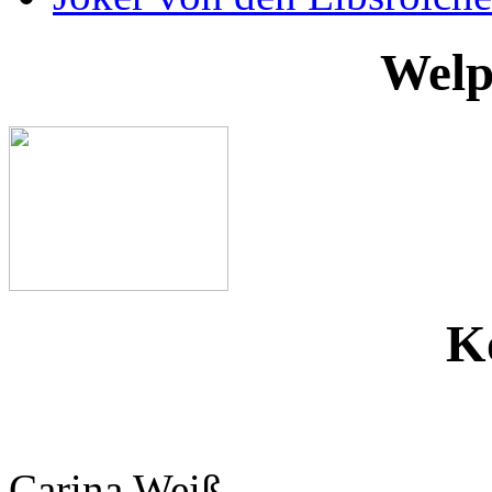
Welp
K
Carina Weiß